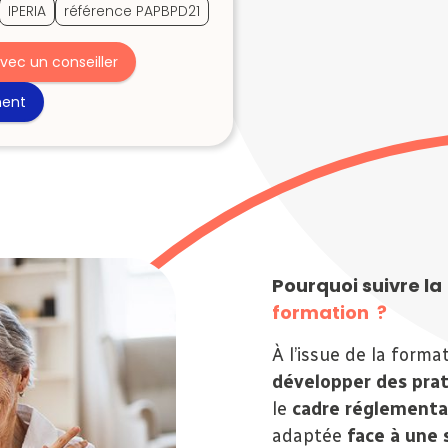
IPERIA
référence PAPBPD21
avec un conseiller
ment
Pourquoi suivre la
formation ?
À l’issue de la form
développer des prat
le
cadre réglementa
adaptée
face à une 