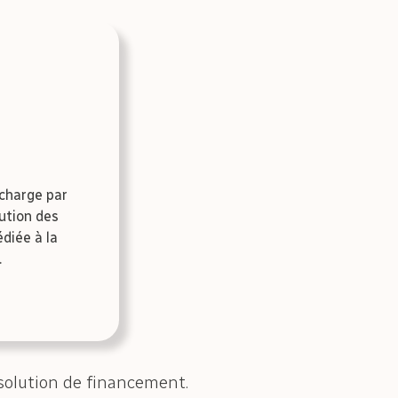
 charge par
ution des
diée à la
.
solution de financement.