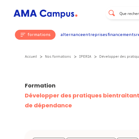
Aller au contenu
formations
alternance
entreprises
financements
r
>
>
>
Accueil
Nos formations
IPERIA
Développer des pratiqu
Formation
Développer des pratiques bientraitant
de dépendance