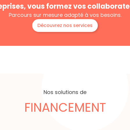
eprises, vous formez
vos collaborate
Parcours sur mesure
adapté à vos besoins.
Découvrez nos services
Nos solutions de
FINANCEMENT