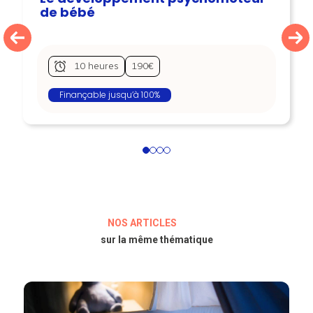
de bébé
10 heures
190€
Finançable jusqu’à 100%
1
2
3
4
NOS ARTICLES
sur la même thématique