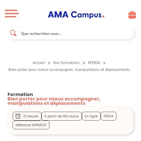
Aller au contenu
>
>
>
Accueil
Nos formations
IPERIA
Bien porter pour mieux accompagner, manipulations et déplacements
Formation
Bien porter pour mieux accompagner,
manipulations et déplacements
21 heures
À partir de 190 euros
En ligne
IPERIA
référence MIPMD21