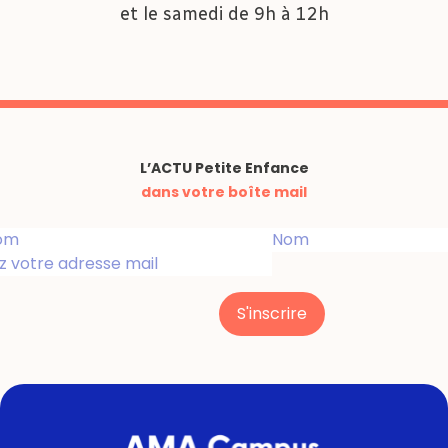
Diversifier les réponses face à une situation
et le samedi de 9h à 12h
problématique
Parler avec un conseiller
L’ACTU Petite Enfance
dans votre boîte mail
Accompagner le développement
psychomoteur de l'enfant avant et
S'inscrire
après la marche
Définir la notion
de psychomotricité et ses
différents domaines
Identifier le développement psychomoteur
des
enfants et le rôle
de la maturation