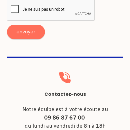
Parler avec un conseiller
Comprendre les troubles du
comportement
Contactez-nous
Énumérer les différents troubles du
comportement
Décrire la posture à adopter face aux troubles
Notre équipe est à votre écoute au
du comportement
09 86 87 67 00
Identifier dans l’environnement les facteurs
favorisants la survenu des troubles
du lundi au vendredi de 8h à 18h