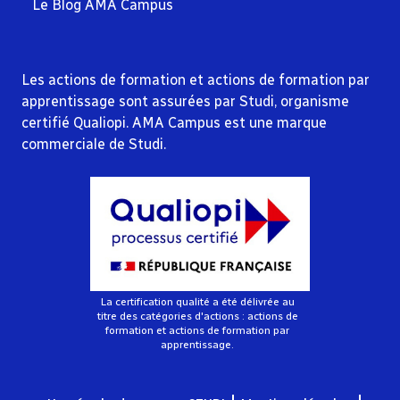
Le Blog AMA Campus
Acquérir ou renforcer des savoirs théoriques
sur le développement
psychoaffectif de
l’enfant entre 0 et 3 ans
Les actions de formation et actions de formation par
Définir les concepts majeurs
dans le
apprentissage sont assurées par Studi, organisme
développement
psychoaffectif tels que les 3
certifié Qualiopi. AMA Campus est une marque
stades décrits par SPITZ
commerciale de Studi.
Identifier les comportements de l'enfant
correspondant à l'expression
de ses besoins au
cours de son développement
Repérer et analyser les besoins de l’enfant,
et
lui proposer un environnement et des soins
adaptés
Améliorer ses connaissances
en apprenant de
manière ludique
afin de stimuler sa propre
créativité et son imaginaire
La certification qualité a été délivrée au
titre des catégories d'actions : actions de
formation et actions de formation par
apprentissage.
Parler avec un conseiller