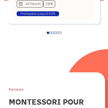
20 heures
190€
Finançable jusqu’à 100%
1
2
3
4
5
6
Parcours
MONTESSORI POUR