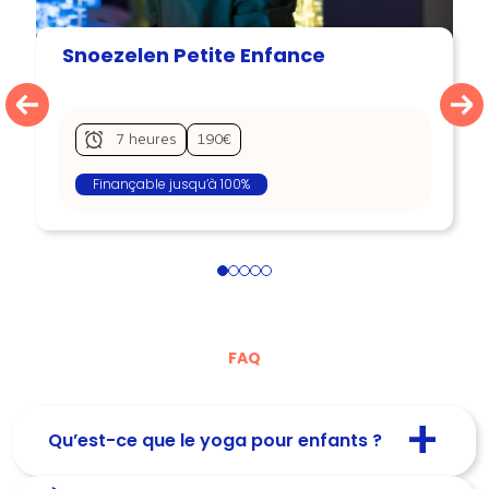
Snoezelen Petite Enfance
7 heures
190€
Finançable jusqu’à 100%
1
2
3
4
5
FAQ
Qu’est-ce que le yoga pour enfants ?