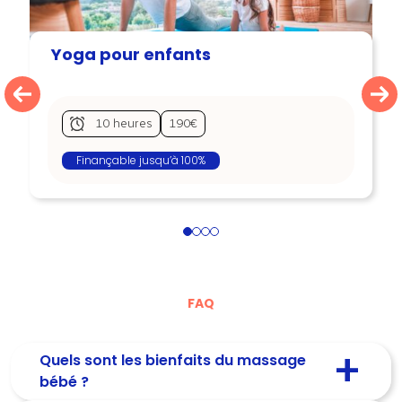
Yoga pour enfants
10 heures
190€
Finançable jusqu’à 100%
1
2
3
4
FAQ
Quels sont les bienfaits du massage
bébé ?