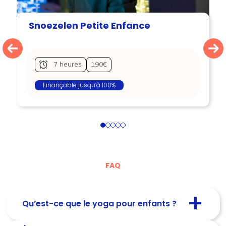
Snoezelen Petite Enfance
7 heures
190€
Finançable jusqu’à 100%
1
2
3
4
5
FAQ
Qu’est-ce que le yoga pour enfants ?