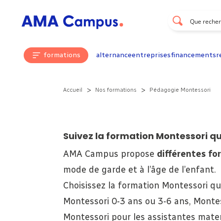
Aller au contenu
formations
alternance
entreprises
financements
r
>
>
Accueil
Nos formations
Pédagogie Montessori
Suivez la formation Montessori q
AMA Campus propose
différentes fo
mode de garde et à l’âge de l’enfant.
Choisissez la formation Montessori q
Montessori 0-3 ans ou 3-6 ans, Monte
Montessori pour les assistantes mate