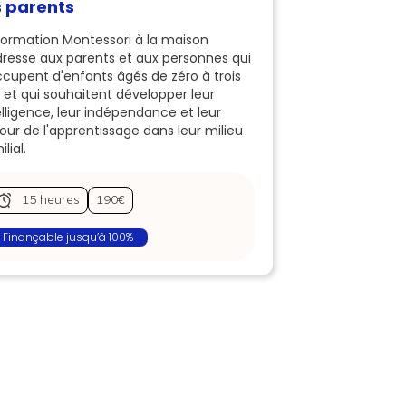
s parents
formation Montessori à la maison
dresse aux parents et aux personnes qui
ccupent d'enfants âgés de zéro à trois
 et qui souhaitent développer leur
elligence, leur indépendance et leur
ur de l'apprentissage dans leur milieu
lial.
15 heures
190€
Finançable jusqu’à 100%