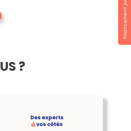
financement jusqu'à 100%
US ?
Des experts
à
vos côtés