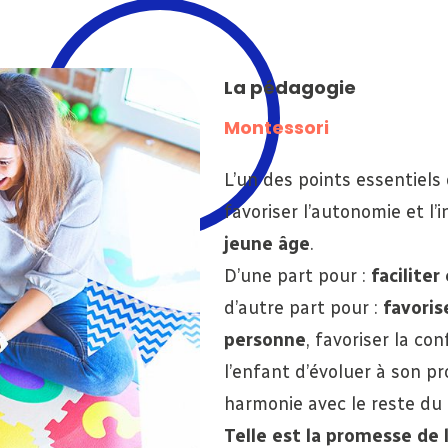
Être rappelé.e
Recevoir le catalogue
La pédagogie
Montessori
L’un des points essentiels
favoriser l’autonomie et l’i
jeune âge
.
D’une part pour :
facilite
d’autre part pour :
favori
personne
, favoriser la co
l’enfant d’évoluer à son p
harmonie avec le reste du
Telle est la promesse de