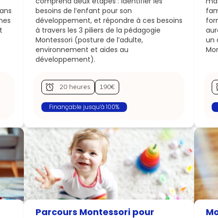
comprend deux étapes : identifier les
mat
 ans
besoins de l’enfant pour son
fam
unes
développement, et répondre à ces besoins
for
t
à travers les 3 piliers de la pédagogie
aur
Montessori (posture de l’adulte,
un 
environnement et aides au
Mon
développement).
20 heures
190€
Finançable jusqu’à 100%
Parcours Montessori pour
Mo