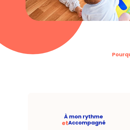
Pourqu
À mon rythme
et
Accompagné