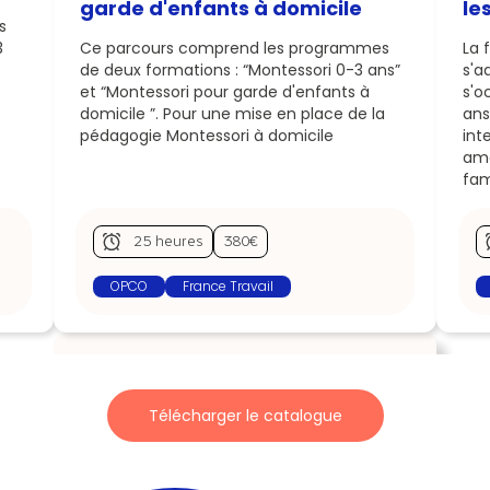
garde d'enfants à domicile
le
s
3
Ce parcours comprend les programmes
La 
de deux formations : “Montessori 0-3 ans”
s'a
et “Montessori pour garde d'enfants à
s'o
domicile ”. Pour une mise en place de la
ans
pédagogie Montessori à domicile
int
amo
fami
25 heures
380€
OPCO
France Travail
Vous souhaitez en
Télécharger le catalogue
savoir plus ?