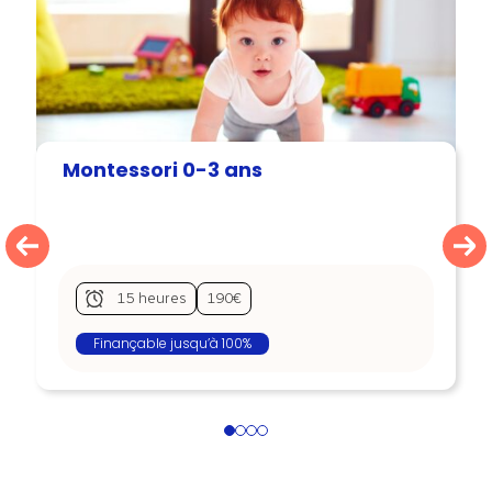
Montessori 0-3 ans
15 heures
190€
Finançable jusqu’à 100%
1
2
3
4