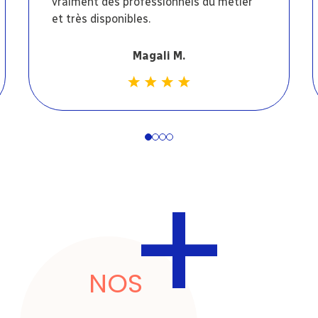
vraiment des professionnels du métier
et très disponibles.
Magali M.
1
2
3
4
+
NOS