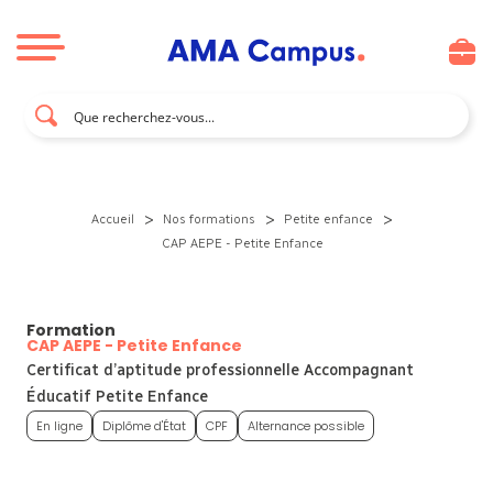
Aller au contenu
>
>
>
Accueil
Nos formations
Petite enfance
CAP AEPE - Petite Enfance
Formation
CAP AEPE - Petite Enfance
Certificat d’aptitude professionnelle Accompagnant
Éducatif Petite Enfance
En ligne
Diplôme d'État
CPF
Alternance possible